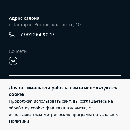
Адрес салонa
г. Таганрог, Ростовское шоссе, 10
+7 991 364 90 17
Соцсети
Заказать звонок
Для оптимальной работы сайта используются
cookie
Продолжая использовать сайт, вы соглашаетесь на
© 2026 Юридические лица ООО «АвтоПорт-Т» (Фактический
обработку
cookie-файлов
в том числе, с
адрес: г. Таганрог, Ростовское шоссе, 10; Телефон: +7 991 364 90
использованием метрических программ на условиях
17; ИНН: 6154110364; ОГРН: 1076154004090), ООО «Киа Россия и
СНГ» (Фактический адрес: г.Москва, Валовая 26; Телефон: 8 800
Политики
301 08 80; ИНН: 7728674093; ОГРН: 5087746291760) ведут
деятельность на территории РФ в соответствии с